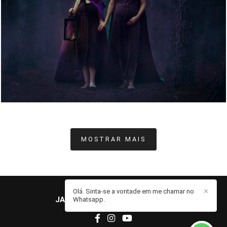
1174
0
MOSTRAR MAIS
Olá. Sinta-se a vontade em me chamar no
✕
JAILSON POLLHEIM
/
CONTATO
Whatsapp.