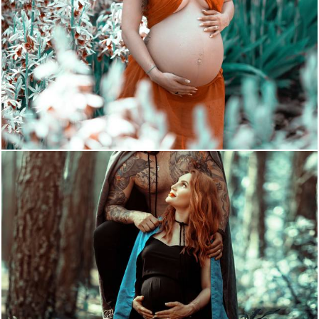
3459
6
1820
35