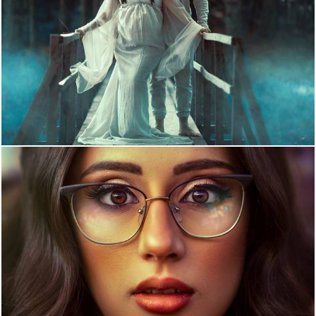
1454
31
1102
0