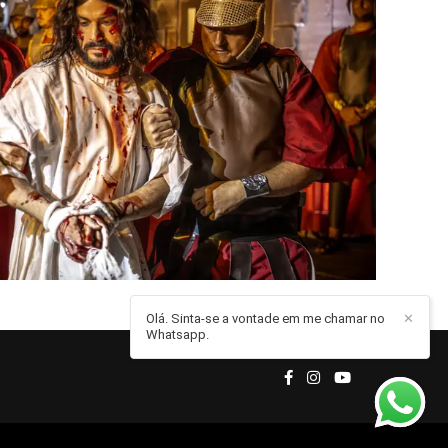
Olá. Sinta-se a vontade em me chamar no
✕
Whatsapp.