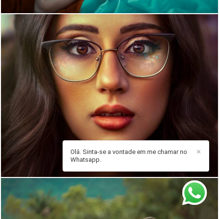
1102
0
Olá. Sinta-se a vontade em me chamar no
✕
Whatsapp.