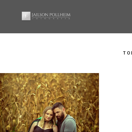
TO
1253
0